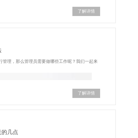
后，正规系统会运用多种方式报警。
了解详情
插头脱落。
法
齐”。
:
行管理，那么管理员需要做哪些工作呢？我们一起来
造成短路。为了使硬盘录像机长期正常工作，应该定
扇和机箱进行除尘。
间的接地端子良好接地，以避免视频和音频信号的干
了解详情
信号线和接口不能插拔，否则这些端口很容易损坏。
源开关。应使用菜单中的关机功能或面板上的关机按
免损坏硬盘。保持硬盘录像机机箱周围的空气流通，
警方式，它会产生相应的声响，而且运用多媒体动画
警方式实现了多个方面的突破，因此特别受人欢迎。
的，假如接收报警信息的人正在开会的话，那么这样
意的几点
度会导致相机内部金属生锈，电路部分短路，镜头部
终止会议进程，另外还可以让大家得到报警讯息。