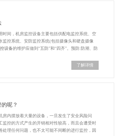
法
用时间，机房监控设备主要包括供配电监控系统、空
水监控系统、安防监控系统(包括摄像头和硬盘摄像
监控设备
的维护应做到“五防”和“四齐”。预防:防潮、防
；备件、附件、工具和仪器。
了解详情
警的呢？
机房内摆放着大量的设备，一旦发生了安全风险问
工监控的方式产生的开销相对性较高，而且会遭受时
善处理任何问题，也不太可能不间断的进行监控，因