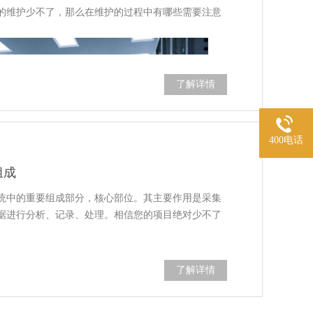
表面会形成水滴。此时如果放入胶带，胶带会粘在滚
这是一种较为普遍的报警方式，无论大家身在何处，
的维护少不了，那么在维护的过程中有哪些需要注意
机器同时损坏。
都可以接到通知，在这样的报警方式的帮助之下，任
产生不利影响。现在数码相机的机械部分非常精密，
这也是较为普遍的一种报警方式。
其导柱的定位精度是以微米计算的，所以强烈的震动有
在一起，提供自动化的专家诊断建议，另一方面还可
使用时尽量避免强烈震动，尤其是防止机器掉在地
运用远程的方式完成各项监管工作。在这一款系统的
了解详情
深的进行，而它为大家提供的报警方式绝不仅仅是仅
，不可向无关人员或外界泄露。操作人员没有得到批准
机的转速高达每分钟9000转。在这么高的转速下，
的报警方式。
软件。
损坏。同时，机器内的灰尘会造成磁头瞬间堵塞，影
的用户信息、公文、报表、邮件等授权访问的数据信
400电话
意防尘。
的管理，运用登记手续。IP地址与密码等信息不可让无
组成
集设备通过TCP/GPRS/WIFI联网后自动连接到平台
统中的重要组成部分，核心部位。其主要作用是采集
护系统的运行状况和相关数据。当出现异常时，可同
据进行分析、记录、处理。相信您的项目绝对少不了
备图纸、电路组织材料、内部文件、系统软件、技术档
户外机柜等场景设计的，是一款适应各种机房动力环
房监控主机。主机配合相关的智能传感器设备，可以
了解详情
，依照访问数据运用权限进入系统。禁止对其进行盗
UPS、空调、新风机、有害气体、烟雾、漏水等。
发生时，动环主机会通过短信、电话、邮件、声光、
常检查，防止插头脱落；