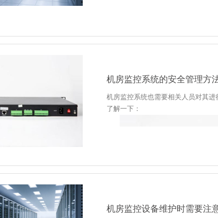
此
机房环境监控
势在必行，发生问题
1)机房监控设备维护注意事项:
经常检查每个设备的电源插座，以防
确保每个设备的电源电压恒定。
机房监控系统的安全管理方
机房监控设备维护应做到“五防”和“四
2)硬盘录像机的维护包括以下几个方面
机房监控系统也需要相关人员对其进
防潮防尘。电路板上的灰尘受潮后会
了解一下：
期用刷子对电路板、连接器、视频风
抗干扰。保持硬盘录像机电源插座中
扰以及硬盘录像机的静电损坏。
控制台/RS232/RS485等视音频
硬盘录像机关闭时，不要直接关闭电
钮，使硬盘录像机自动关闭电源，以
多媒体动画。这是一种特别普遍的报
以利于散热。
的方式吸引人们的专注力，这样的报
3)摄像机的维护包括以下几个方面:
短信。短信报警的方式也是特别普遍
机房监控设备维护时需要注
注意防潮。它是湿相机的敌人。高湿
的报警方式无疑是极佳的，它不可能