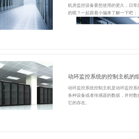
分镜片发霉等。在极端情况下，滚筒
电话。电话报警方式也相对性普遍，
机房监控设备要想使用的更久，日常
筒上，随着滚筒的高速转动，胶带和
也无论手里是否拥有某些工作，大家
的呢？一起跟着小编来了解一下吧：
注意防振。振动会对相机的机械部分
何的问题都可以得到解决，另一方面
有的机械部件厚度不足0.5mm，而
机房环境监控会把多种方式充分结合
时会造成机械错位甚至电路板松动。
以保留历史数据以及报警事件，灵活
上。
帮助之下，任何的工作都可以由浅入
1、禁止机房人员窥探、抄录、复制
注意防尘。相机转速高，尤其是数码相
限于以上几点，还包括了很多小众化
不可动用、开设、检查、改变经营的
如果磁头碰到机器里的灰尘，有时会
2、机房人员不可任意访问信息系统
响拍摄质量。所以在使用相机时要注
息。
3、对图纸、资料、文件等进行严格
动环监控系统的控制主机的
关人员获取。
4、泛地缘UPS电源机房监控系统前端采
动环监控系统控制主机是动环监控系
服务器，可以在手机端大屏端直观看
各种设备或者传感器的数据，并对数
步接收告警信息。
它的存在。
5、禁止机房人员私自抄写、复制设
该主机是专门为机房、基站、仓库、
案、用户材料等，更不可带离机房。
境监控应用的高性能一体化嵌入式机
6、遵照管理制度与安全操作来使用
监控供配电、照明、温湿度、门禁、
一、
机房监控设备
维护的注意点
取、破译权限密码。
当机房内设备参数发生变化，有警情
1、对每个设备所供电源的插座要经